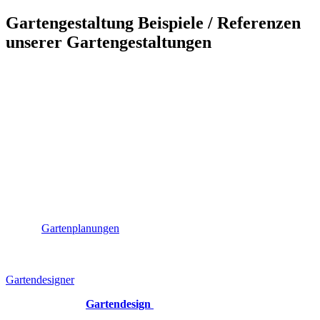
Gartengestaltung Beispiele / Referenzen
unserer Gartengestaltungen
REALISIERTE GARTENGESTALTUNGEN
Unsere Gartengestaltungsexpertise erstreckt sich weit über die
Grenzen Deutschlands hinaus.
In den vergangenen Jahren haben wir eine beeindruckende Anzahl
von Projekten in verschiedenen Regionen erfolgreich geplant und
umgesetzt. Diese geografische Vielfalt unterstreicht nicht nur unsere
Flexibilität, sondern auch die universelle Anziehungskraft unseres
Gestaltungsansatzes.
Sehen Sie hier eine paar Auszüge, Bilder und Beispiele der von uns
geplanten und realisierten Gartengestaltungen. Die Ergebnisse
unserer
Gartenplanungen
: Exklusive Gartengestaltungen mit
Bildern, Fotos und kurzem textlichen Beschrieb über die Inhalte der
Gartenplanung und Gestaltung des jeweiligen Gartens, sowie der
erbrachten Leistungen und Hintergrundinformationen unserer
Gartendesigner
Gartenplanung,
Gartendesign
und Gartengestaltung
für hochwertige Gärten und Dachterrassen in Deutschland, der