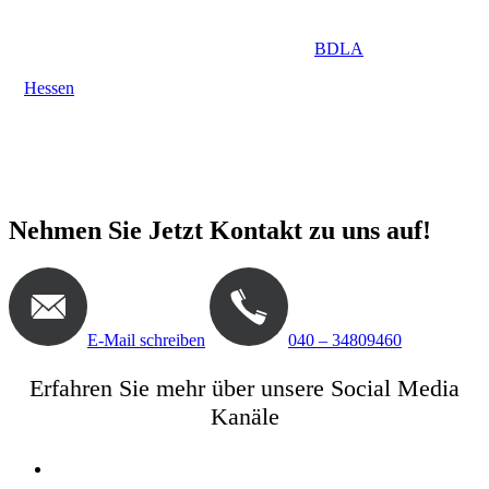
Landschaftsarchitektur Hessen
Jochen Gempp, Landschaftsarchitekt
BDLA
und seine
Gartenarchitekten sind mit ihrem Landschaftsarchitektur-Büro in
Hessen
und Umgebung die Ansprechpartner für Gartenplanung,
Gartendesign, Gartenarchitektur und Gartengestaltung für
hochwertige Gärten, Dachterrassen und moderne
Landschaftsarchitektur
Nehmen Sie Jetzt Kontakt zu uns auf!
E-Mail schreiben
040 – 34809460
Erfahren Sie mehr über unsere Social Media
Kanäle