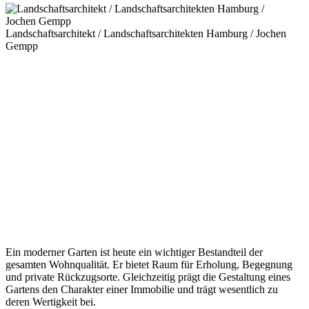
Landschaftsarchitekt / Landschaftsarchitekten Hamburg / Jochen
Gempp
Garten- und Landschaftsarchitektur Hessen – Exklusive
Gartengestaltung vom Gartenarchitekten
Garten- und Landschaftsarchitektur
Hessen
Die Garten- und Landschaftsarchitektur Hessen steht für
hochwertige Gartengestaltung, individuelle Planung und
anspruchsvolle Privatgärten. Besonders in Regionen wie
Frankfurt, Wiesbaden, Darmstadt oder im Taunus entstehen
hochwertige Wohnimmobilien, deren Außenanlagen ebenso
sorgfältig geplant werden sollten wie die Architektur des
Hauses.
Ein moderner Garten ist heute ein wichtiger Bestandteil der
gesamten Wohnqualität. Er bietet Raum für Erholung, Begegnung
und private Rückzugsorte. Gleichzeitig prägt die Gestaltung eines
Gartens den Charakter einer Immobilie und trägt wesentlich zu
deren Wertigkeit bei.