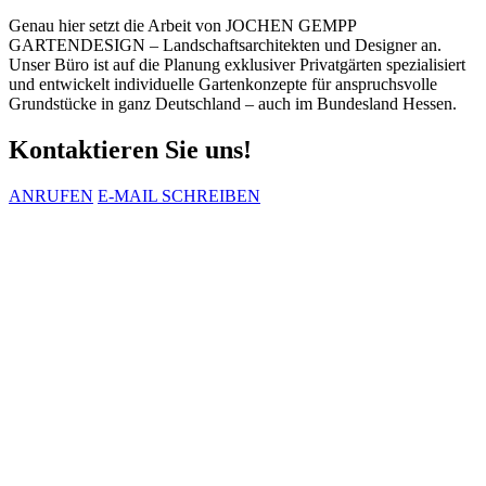
Genau hier setzt die Arbeit von JOCHEN GEMPP
GARTENDESIGN – Landschaftsarchitekten und Designer an.
Unser Büro ist auf die Planung exklusiver Privatgärten spezialisiert
und entwickelt individuelle Gartenkonzepte für anspruchsvolle
Grundstücke in ganz Deutschland – auch im Bundesland Hessen.
Kontaktieren Sie uns!
ANRUFEN
E-MAIL SCHREIBEN
unsere Referenzen und
Landschaftsarchitektur-Beispiele aus
Hessen
Unsere Referenzen zeigen realisierte Projekte aus dem Bereich
Garten- und Landschaftsarchitektur Hessen und geben einen
Einblick in unsere Arbeitsweise. Die Projekte umfassen
unterschiedliche Gartentypen wie moderne Designgärten,
großzügige Villengärten, stilvolle Stadtgärten. So entstehen in
Frankfurt am Main, Wiesbaden, Bad Homburg, Darmstadt,
Taunus, Rhein-Main-Gebiet hochwertige Privatgärten, die
Architektur und Landschaft auf besondere Weise miteinander