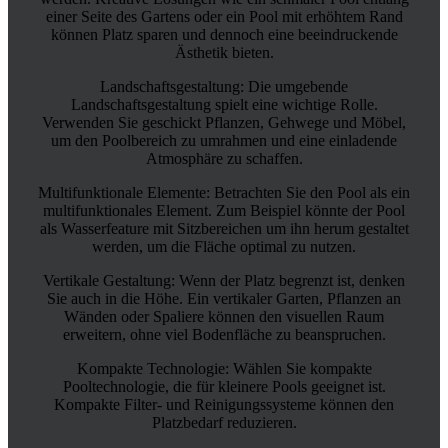
einer Seite des Gartens oder ein Pool mit erhöhtem Rand
können Platz sparen und dennoch eine beeindruckende
Ästhetik bieten.
Landschaftsgestaltung: Die umgebende
Landschaftsgestaltung spielt eine wichtige Rolle.
Verwenden Sie geschickt Pflanzen, Gehwege und Möbel,
um den Poolbereich zu umrahmen und eine einladende
Atmosphäre zu schaffen.
Multifunktionale Elemente: Betrachten Sie den Pool als ein
multifunktionales Element. Zum Beispiel könnte der Pool
als Wasserfeature mit Sitzbereichen um ihn herum gestaltet
werden, um die Fläche optimal zu nutzen.
Vertikale Gestaltung: Wenn der Platz begrenzt ist, denken
Sie auch in die Höhe. Ein vertikaler Garten, Pflanzen an
Wänden oder Spaliere können den visuellen Raum
erweitern, ohne viel Bodenfläche zu beanspruchen.
Kompakte Technologie: Wählen Sie kompakte
Pooltechnologie, die für kleinere Pools geeignet ist.
Kompakte Filter- und Reinigungssysteme können den
Platzbedarf reduzieren.