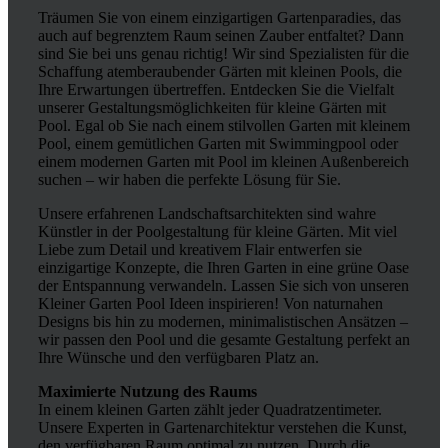
Träumen Sie von einem einzigartigen Gartenparadies, das
auch auf begrenztem Raum seinen Zauber entfaltet? Dann
sind Sie bei uns genau richtig! Wir sind Spezialisten für die
Schaffung atemberaubender Gärten mit kleinen Pools, die
Ihre Erwartungen übertreffen. Entdecken Sie die Vielfalt
unserer Gestaltungsmöglichkeiten für kleine Gärten mit
Pool. Egal ob Sie nach einem stilvollen Garten mit kleinem
Pool, einem gemütlichen Garten mit Swimmingpool oder
einem modernen Garten mit Pool im kleinen Außenbereich
suchen – wir haben die perfekte Lösung für Sie.
Unsere erfahrenen Landschaftsarchitekten sind wahre
Künstler in der Poolgestaltung für kleine Gärten. Mit viel
Liebe zum Detail und kreativem Flair entwerfen sie
einzigartige Konzepte, die Ihren Garten in eine grüne Oase
der Entspannung verwandeln. Lassen Sie sich von unseren
Kleiner Garten Pool Ideen inspirieren! Von naturnahen
Designs bis hin zu modernen, minimalistischen Ansätzen –
wir passen den Pool und die gesamte Gestaltung perfekt an
Ihre Wünsche und den verfügbaren Platz an.
Maximierte Nutzung des Raums
In einem kleinen Garten zählt jeder Quadratzentimeter.
Unsere Experten in Gartenarchitektur verstehen die Kunst,
den verfügbaren Raum optimal zu nutzen. Durch die