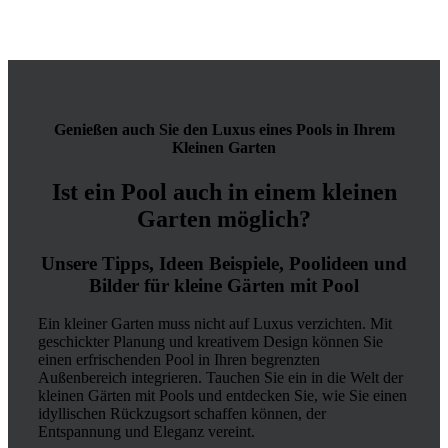
Genießen auch Sie den Luxus eines Pools in Ihrem
Kleinen Garten
Ist ein Pool auch in einem kleinen
Garten möglich?
Unsere Tipps, Ideen Beispiele, Poolideen und
Bilder für kleine Gärten mit Pool
Ein kleiner Garten muss nicht auf Luxus verzichten. Mit
geschickter Planung und kreativem Design können Sie
einen erfrischenden Pool in Ihren begrenzten
Außenbereich integrieren. Tauchen Sie ein in die Welt der
kleinen Gärten mit Pools und entdecken Sie, wie Sie einen
idyllischen Rückzugsort schaffen können, der
Entspannung und Eleganz vereint.