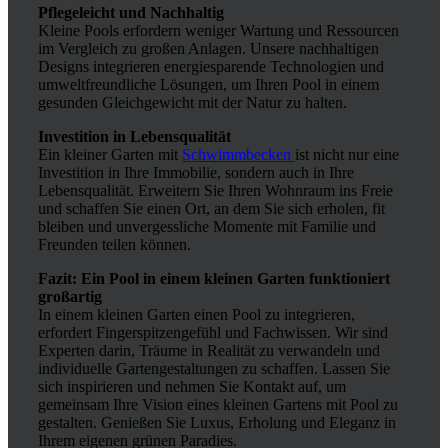
Pflegeleicht und Nachhaltig
Kleine Pools erfordern weniger Wartung und Ressourcen
im Vergleich zu großen Anlagen. Unsere nachhaltigen
Designs integrieren energiesparende Technologien und
umweltfreundliche Lösungen, um Ihren Pool in einem
gesunden Gleichgewicht mit der Natur zu halten.
Investition in Lebensqualität
Ein kleiner Garten mit
Schwimmbecken
ist nicht nur eine
Investition in Ihre Immobilie, sondern auch in Ihre
Lebensqualität. Erweitern Sie Ihren Wohnraum ins Freie
und schaffen Sie einen Ort, an dem Sie sich erholen, fit
bleiben und unvergessliche Momente mit Familie und
Freunden teilen können.
Fazit: Ein Pool in einem kleinen Garten funktioniert
großartig
In einem kleinen Garten einen Pool zu integrieren,
erfordert Fingerspitzengefühl und Fachwissen. Wir sind
Experten darin, Träume in Realität zu verwandeln und
individuelle Gartengestaltungen zu schaffen. Lassen Sie
sich inspirieren und nehmen Sie Kontakt auf, um
gemeinsam Ihre Vision eines kleinen Gartens mit Pool zu
gestalten. Genießen Sie Luxus, Erholung und Eleganz in
Ihrem eigenen grünen Paradies.