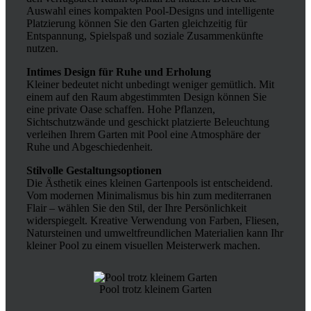
Auswahl eines kompakten Pool-Designs und intelligente
Platzierung können Sie den Garten gleichzeitig für
Entspannung, Spielspaß und soziale Zusammenkünfte
nutzen.
Intimes Design für Ruhe und Erholung
Kleiner bedeutet nicht unbedingt weniger gemütlich. Mit
einem auf den Raum abgestimmten Design können Sie
eine private Oase schaffen. Hohe Pflanzen,
Sichtschutzwände und geschickt platzierte Beleuchtung
verleihen Ihrem Garten mit Pool eine Atmosphäre der
Ruhe und Abgeschiedenheit.
Stilvolle Gestaltungsoptionen
Die Ästhetik eines kleinen Gartenpools ist entscheidend.
Vom modernen Minimalismus bis hin zum mediterranen
Flair – wählen Sie den Stil, der Ihre Persönlichkeit
widerspiegelt. Kreative Verwendung von Farben, Fliesen,
Natursteinen und umweltfreundlichen Materialien kann Ihr
kleiner Pool zu einem visuellen Meisterwerk machen.
Pool trotz kleinem Garten