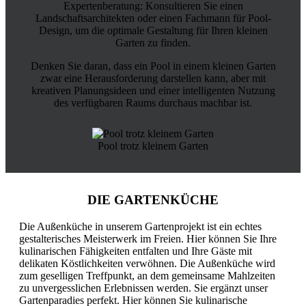
Expertenberatung: Konsultieren Sie einen
Landschaftsarchitekten oder einen Fachmann für Pool-
Design, um die optimale Gestaltung für Ihren kleinen
Garten zu finden.
Denken Sie daran, dass ein Pool in einem kleinen Garten
zwar eine Herausforderung darstellen kann, aber mit
kreativen Planungsideen und einer intelligenten Nutzung
des verfügbaren Raums durchaus machbar ist.
Pool trotz kleinem Garten
DIE GARTENKÜCHE
Die Außenküche in unserem Gartenprojekt ist ein echtes
gestalterisches Meisterwerk im Freien. Hier können Sie Ihre
kulinarischen Fähigkeiten entfalten und Ihre Gäste mit
delikaten Köstlichkeiten verwöhnen. Die Außenküche wird
zum geselligen Treffpunkt, an dem gemeinsame Mahlzeiten
zu unvergesslichen Erlebnissen werden. Sie ergänzt unser
Gartenparadies perfekt. Hier können Sie kulinarische