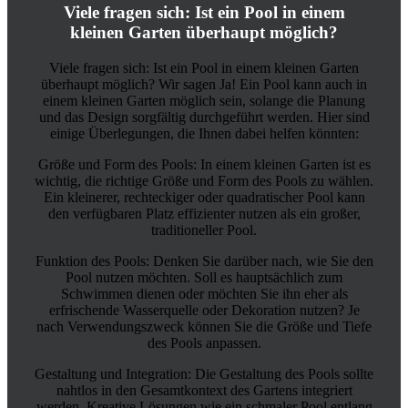
Viele fragen sich: Ist ein Pool in einem
kleinen Garten überhaupt möglich?
Viele fragen sich: Ist ein Pool in einem kleinen Garten
überhaupt möglich? Wir sagen Ja! Ein Pool kann auch in
einem kleinen Garten möglich sein, solange die Planung
und das Design sorgfältig durchgeführt werden. Hier sind
einige Überlegungen, die Ihnen dabei helfen könnten:
Größe und Form des Pools: In einem kleinen Garten ist es
wichtig, die richtige Größe und Form des Pools zu wählen.
Ein kleinerer, rechteckiger oder quadratischer Pool kann
den verfügbaren Platz effizienter nutzen als ein großer,
traditioneller Pool.
Funktion des Pools: Denken Sie darüber nach, wie Sie den
Pool nutzen möchten. Soll es hauptsächlich zum
Schwimmen dienen oder möchten Sie ihn eher als
erfrischende Wasserquelle oder Dekoration nutzen? Je
nach Verwendungszweck können Sie die Größe und Tiefe
des Pools anpassen.
Gestaltung und Integration: Die Gestaltung des Pools sollte
nahtlos in den Gesamtkontext des Gartens integriert
werden. Kreative Lösungen wie ein schmaler Pool entlang