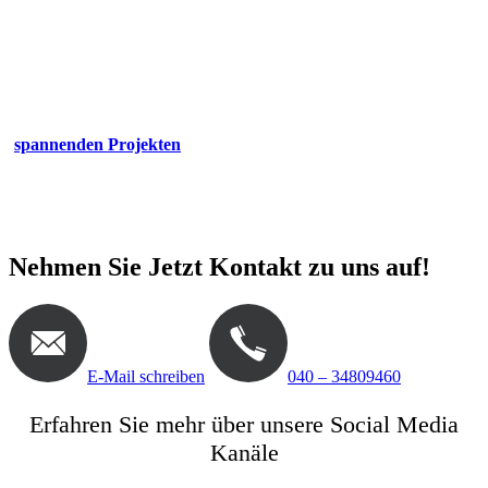
Wir haben spannende Jobs und Stellenangebote für
Gartenplaner und Landschaftsarchitekten (M/W/D)
in Hamburg
Wir sind eines der führenden Landschaftsarchitektur-Büros in
Deutschland im Bereich Privatgartengestaltung. Mit
spannenden Projekten
und einem tollen Team von jungen und
erfahrenen Landschaftsarchitekten und Designern. Ich freue
mich auf Ihre Kontaktaufnahme.
Nehmen Sie Jetzt Kontakt zu uns auf!
E-Mail schreiben
040 – 34809460
Erfahren Sie mehr über unsere Social Media
Kanäle