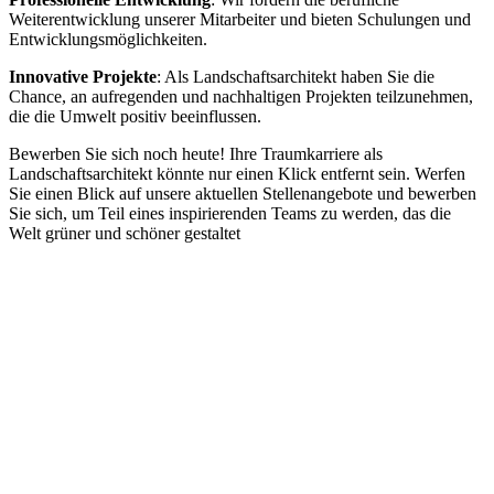
Weiterentwicklung unserer Mitarbeiter und bieten Schulungen und
Entwicklungsmöglichkeiten.
Innovative Projekte
: Als Landschaftsarchitekt haben Sie die
Chance, an aufregenden und nachhaltigen Projekten teilzunehmen,
die die Umwelt positiv beeinflussen.
Bewerben Sie sich noch heute! Ihre Traumkarriere als
Landschaftsarchitekt könnte nur einen Klick entfernt sein. Werfen
Sie einen Blick auf unsere aktuellen Stellenangebote und bewerben
Sie sich, um Teil eines inspirierenden Teams zu werden, das die
Welt grüner und schöner gestaltet
Unser Office in Hamburg.
Der Platz in Deutschland für kreative Köpfe,
Gartenplaner und Landschaftsarchitekten!
BEWIRB DICH JETZT AUF UNSERE JOBS UND
STELLENANGEBOTE FÜR
LANDSCHAFTSARCHITEKTEN / GARTENPLANER
(M/W/D)!