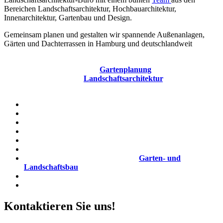
Bereichen Landschaftsarchitektur, Hochbauarchitektur,
Innenarchitektur, Gartenbau und Design.
Gemeinsam planen und gestalten wir spannende Außenanlagen,
Gärten und Dachterrassen in Hamburg und deutschlandweit
Zur Verstärkung unserer Teams suchen wir regelmäßig
Mitarbeiter für den Bereich
Gartenplanung
, Gartengestaltung,
Gartenarchitektur und
Landschaftsarchitektur
. Meist suchen
wir:
Landschaftsarchitekten
Gartenarchitekten
Bachelor Landschaftsarchitektur
Master of Science Landschaftsarchitektur
Diplom Ingenieure Landschaftsarchitektur
Bauleiter
Experten und Techniker aus dem
Garten- und
Landschaftsbau
Praktikanten
(m/w/d)
Kontaktieren Sie uns!