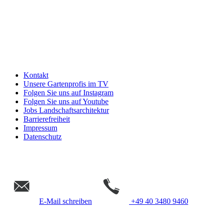
Kontakt
Unsere Gartenprofis im TV
Folgen Sie uns auf Instagram
Folgen Sie uns auf Youtube
Jobs Landschaftsarchitektur
Barrierefreiheit
Impressum
Datenschutz
E-Mail schreiben
+49 40 3480 9460
Gempp Gartendesign &
Landschaftsarchitektur Hamburg