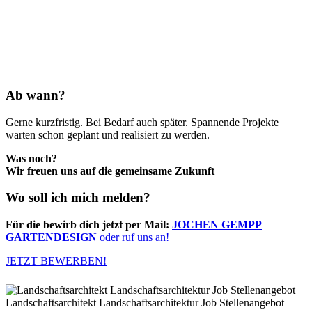
Von der Grundlagenermittlung bis zur Ausführungsplanung.
Abwechslungsreiche Aufgaben in den Bereichen Planung &
Design, Grafik & Visualisierung, Preisgestaltung & Budget bis hin
zu Strategie & Projektmanagement. Gemeinsam mit unseren
erfahrenen Teammitgliedern, wie auch eigenverantwortlich mit
individuellen Möglichkeiten
Ab wann?
Gerne kurzfristig. Bei Bedarf auch später. Spannende Projekte
warten schon geplant und realisiert zu werden.
Was noch?
Wir freuen uns auf die gemeinsame Zukunft
Wo soll ich mich melden?
Für die bewirb dich jetzt per Mail:
JOCHEN GEMPP
GARTENDESIGN
oder ruf uns an!
JETZT BEWERBEN!
Landschaftsarchitekt Landschaftsarchitektur Job Stellenangebot