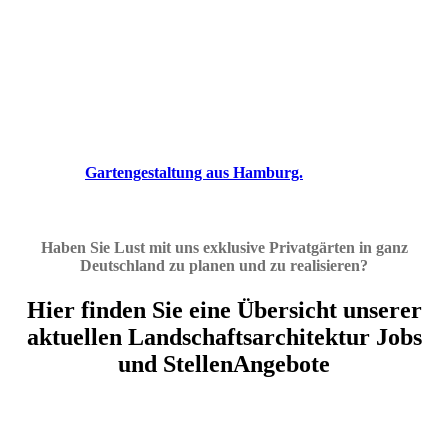
DIE JOBS UND STELLENANGEBOTE FÜR MODERNE
LANDSCHAFTSARCHITEKTUR UND
GARTENARCHITEKTUR. SPANNENDE PROJEKTE IN
GANZ DEUTSCHLAND
Wir sind eines der führenden Landschaftsarchitektur-Büros in
Deutschland im Bereich Privatgartengestaltung. Mit
spannenden Projekten und einem tollen Team von jungen und
erfahrenen Landschaftsarchitekten und
Designern.
Gartengestaltung aus Hamburg.
Ich freue mich auf
Ihre Kontaktaufnahme für den Landschaftsarchitektur Job in
Hamburg.
Haben Sie Lust mit uns exklusive Privatgärten in ganz
Deutschland zu planen und zu realisieren?
Hier finden Sie eine Übersicht unserer
aktuellen Landschaftsarchitektur Jobs
und StellenAngebote
STELLENANGEBOT
LANDSCHAFTSARCHITEKT