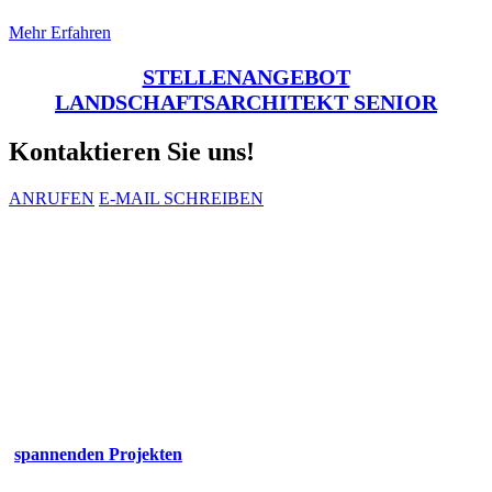
Mehr Erfahren
STELLENANGEBOT
LANDSCHAFTSARCHITEKT SENIOR
Kontaktieren Sie uns!
ANRUFEN
E-MAIL SCHREIBEN
Jobs und Stellenangebote
Landschaftsarchitektur
Wir haben spannende Jobs und Stellenangebote für
Gartenplaner und Landschaftsarchitekten (M/W/D)
in Hamburg
Wir sind eines der führenden Landschaftsarchitektur-Büros in
Deutschland im Bereich Privatgartengestaltung. Mit
spannenden Projekten
und einem tollen Team von jungen und
erfahrenen Landschaftsarchitekten und Designern. Ich freue