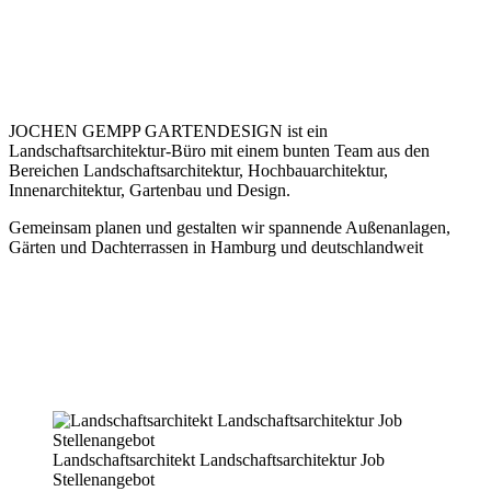
BEREICH
LANDSCHAFTSARCHITEKTUR UND
OBJEKTPLANUNG
Für was?
JOCHEN GEMPP GARTENDESIGN ist ein
Landschaftsarchitektur-Büro mit einem bunten Team aus den
Bereichen Landschaftsarchitektur, Hochbauarchitektur,
Innenarchitektur, Gartenbau und Design.
Gemeinsam planen und gestalten wir spannende Außenanlagen,
Gärten und Dachterrassen in Hamburg und deutschlandweit
Wir planen exklusive Privatgärten und Penthouse-Gärten in
ganz Deutschland und Europa. Wir begleiten unsere Kunden
und Projekte von der ersten Idee bis zum letzten Ausstattungs-
Element. Um all die schönen Gärten realisieren zu können
brauchen wir Verstärkung für unser Planungs-Team in
Hamburg.
Landschaftsarchitekt Landschaftsarchitektur Job
Stellenangebot