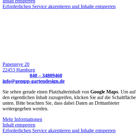
Inhalt entsperren
Erforderlichen Service akzeptieren und Inhalte entsperren
Gartenbau und Landschaftsbau
Hamburg:
BÜRO FÜR GARTENPLANUNG UND
GARTENGESTALTUNG HAMBURG
Papenreye 20
22453 Hamburg
TELEFON:
040 – 34809460
info@gempp-gartendesign.de
Sie sehen gerade einen Platzhalterinhalt von
Google Maps
. Um auf
den eigentlichen Inhalt zuzugreifen, klicken Sie auf die Schaltfläche
unten. Bitte beachten Sie, dass dabei Daten an Drittanbieter
weitergegeben werden.
Mehr Informationen
Inhalt entsperren
Erforderlichen Service akzeptieren und Inhalte entsperren