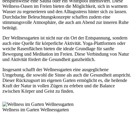
beispielsweise eine Sauna oder ein Whirlpool intensiviert. Diese
Wellness-Oasen im Freien bieten die Möglichkeit, sich in warmem
Wasser zu regenerieren und den Alltagsstress hinter sich zu lassen.
Durchdachte Beleuchtungskonzepte schaffen zudem eine
stimmungsvolle Atmosphäre, die auch am Abend zur inneren Ruhe
beiträgt.
Der Wellnessgarten ist nicht nur ein Ort der Entspannung, sondern
auch eine Quelle für körperliche Aktivität. Yoga-Plattformen oder
weiche Rasenflächen bieten die ideale Grundlage für sanfte
Bewegung und Meditation im Freien. Diese Verbindung von Natur
und Aktivität fördert die Gesundheit ganzheitlich.
Insgesamt schafft der Wellnessgarten eine ausgeglichene
Umgebung, die sowohl die Sinne als auch die Gesundheit anspricht.
Dieser Rückzugsort im eigenen Garten ermöglicht es, die heilende
Kraft der Natur in vollen Zügen zu erleben und die Balance
zwischen Körper und Geist zu finden.
Wellnessgarten und
Wellness im Garten
Wellness im Garten Wellnessgarten
Wir zeigen Ihnen gerne Beispiele, Ideen und Bilder, Fotos und
Inspirationen unserer Produkte der von uns bereits realisierten
Wellness-Gärten. Zudem geben wir Tipps, Ideen und Informationen