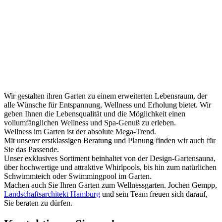
WIR SIND IHR ANSPRECHPARTNER
zur Gestaltung von Wellness-Gärten IN
GANZ DEUTSCHLAND
Gartenarchitekt / Landschaftsarchitekt Jochen Gempp und sein
Team von Gartendesignern stehen auch Ihnen gerne zur Planung
und Gestaltung Ihres Wellness-Gartens zur Verfügung.
Wir gestalten ihren Garten zu einem erweiterten Lebensraum, der
alle Wünsche für Entspannung, Wellness und Erholung bietet. Wir
geben Ihnen die Lebensqualität und die Möglichkeit einen
vollumfänglichen Wellness und Spa-Genuß zu erleben.
Wellness im Garten ist der absolute Mega-Trend.
Mit unserer erstklassigen Beratung und Planung finden wir auch für
Sie das Passende.
Unser exklusives Sortiment beinhaltet von der Design-Gartensauna,
über hochwertige und attraktive Whirlpools, bis hin zum natürlichen
Schwimmteich oder Swimmingpool im Garten.
Machen auch Sie Ihren Garten zum Wellnessgarten. Jochen Gempp,
Landschaftsarchitekt Hamburg
und sein Team freuen sich darauf,
Sie beraten zu dürfen.