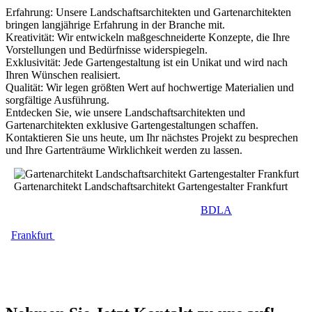
Erfahrung: Unsere Landschaftsarchitekten und Gartenarchitekten
bringen langjährige Erfahrung in der Branche mit.
Kreativität: Wir entwickeln maßgeschneiderte Konzepte, die Ihre
Vorstellungen und Bedürfnisse widerspiegeln.
Exklusivität: Jede Gartengestaltung ist ein Unikat und wird nach
Ihren Wünschen realisiert.
Qualität: Wir legen größten Wert auf hochwertige Materialien und
sorgfältige Ausführung.
Entdecken Sie, wie unsere Landschaftsarchitekten und
Gartenarchitekten exklusive Gartengestaltungen schaffen.
Kontaktieren Sie uns heute, um Ihr nächstes Projekt zu besprechen
und Ihre Gartenträume Wirklichkeit werden zu lassen.
Gartenarchitekt Landschaftsarchitekt Gartengestalter Frankfurt
Jochen Gempp, Landschaftsarchitekt
BDLA
und seine
Gartenarchitekten sind mit ihrem Landschaftsarchitekturbüro in
Frankfurt
und Umgebung die Ansprechpartner für Gartenplanung,
Gartendesign und Gartengestaltung für hochwertige Gärten,
Dachterrassen und moderne Landschaftsarchitektur