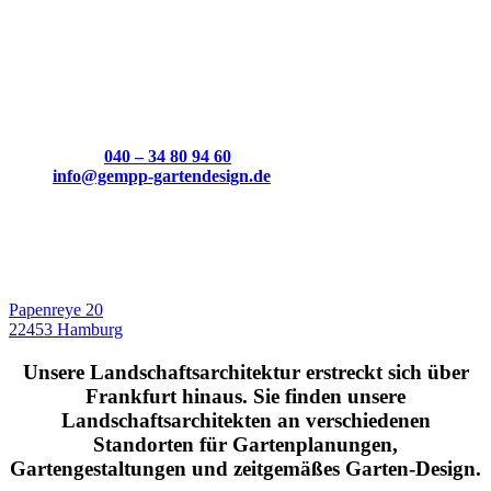
GARTENGESTALTUNG Frankfurt
GEMPP GARTENDESIGN /
LANDSCHAFTSARCHITEKTEN FÜR
GARTENGESTALTUNG FRANKFURT
TELEFON:
040 – 34 80 94 60
Mail:
info@gempp-gartendesign.de
HAUPTSITZ:
BÜRO FÜR GARTENPLANUNG,
LANDSCHAFTSARCHITEKTUR UND
GARTENGESTALTUNG HAMBURG
Papenreye 20
22453 Hamburg
Unsere Landschaftsarchitektur erstreckt sich über
Frankfurt hinaus. Sie finden unsere
Landschaftsarchitekten an verschiedenen
Standorten für Gartenplanungen,
Gartengestaltungen und zeitgemäßes Garten-Design.