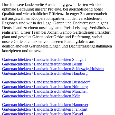
Durch unsere landesweite Ausrichtung gewährleisten wir eine
optimale Betreuung unserer Projekte, bei gleichbleibend hoher
Qualität und wirtschaftlicher Effizienz. In enger Zusammenarbeit
mit ausgewählten Kooperationspartnern in den verschiedenen
Regionen sind wir in der Lage, Gärten und Dachterrassen in ganz
Deutschland zu einem unschlagbaren Preis-Leistungs-Verhältnis zu
realisieren. Unser Team bei Jochen Gempp Gartendesign Frankfurt
plant und gestaltet Gärten jeder Größe und Entfernung, wobei
unsere Gartenarchitekten von unseren Planungsbüros aus
deutschlandweit Gartengestaltungen und Dachterrassengestaltungen
konzipieren und umsetzen.
Gartenarchitekten / Landschaftsarchitekten Stuttgart
Gartenarchitekten / Landschaftsarchitekten Berlin
Gartenarchitekten / Landschaftsarchitekten Schleswig-Holstein
Gartenarchitekten / Landschaftsarchitekten Hamburg
Gartenarchitekten / Landschaftsarchitekten Düsseldorf
Gartenarchitekten / Landschaftsarchitekten Nürnberg
Gartenarchitekten / Landschaftsarchitekten München
Gartenarchitekten / Landschaftsarchitekten Köln
Gartenarchitekten / Landschaftsarchitekten Hannover
Gartenarchitekten / Landschaftsarchitekten Frankfurt
Gartenarchitekten / Landschaftsarchitekten Kassel