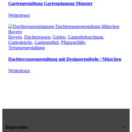
Gartengestaltung Gartenplanung Münster
Weiterlesen
Bayern
,
Dachterrassen
,
Gärten
,
Gartenbeleuchtung
,
Gartenküche
,
Gartenmöbel
,
Pflanzgefäße
,
Terrassengestaltung
Dachterrassengestaltung mit Designermöbeln / München
Weiterlesen
Inspiration
+