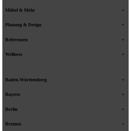
Möbel & Mehr
+
Planung & Design
+
Referenzen
+
Wellness
+
Baden-Württemberg
+
Bayern
+
Berlin
+
Bremen
+