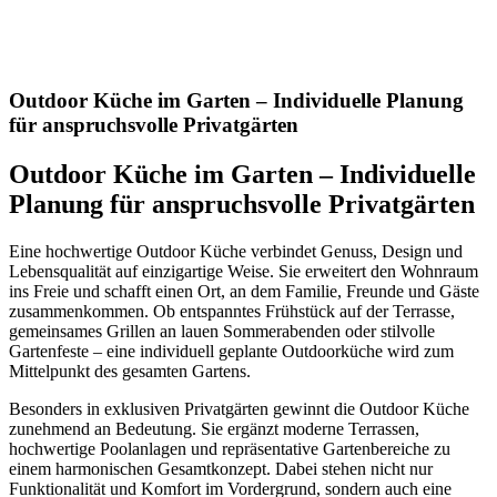
sauberen Platz für Geschirr und Küchenutensilien. Mit einer
modularen Bauweise kann die Gartenküche in jedem Bereich
passend integriert werden
Outdoor Küche im Garten – Individuelle Planung
für anspruchsvolle Privatgärten
Outdoor Küche im Garten – Individuelle
Planung für anspruchsvolle Privatgärten
Eine hochwertige Outdoor Küche verbindet Genuss, Design und
Lebensqualität auf einzigartige Weise. Sie erweitert den Wohnraum
ins Freie und schafft einen Ort, an dem Familie, Freunde und Gäste
zusammenkommen. Ob entspanntes Frühstück auf der Terrasse,
gemeinsames Grillen an lauen Sommerabenden oder stilvolle
Gartenfeste – eine individuell geplante Outdoorküche wird zum
Mittelpunkt des gesamten Gartens.
Besonders in exklusiven Privatgärten gewinnt die Outdoor Küche
zunehmend an Bedeutung. Sie ergänzt moderne Terrassen,
hochwertige Poolanlagen und repräsentative Gartenbereiche zu
einem harmonischen Gesamtkonzept. Dabei stehen nicht nur
Funktionalität und Komfort im Vordergrund, sondern auch eine