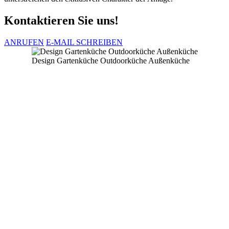
Kontaktieren Sie uns!
ANRUFEN
E-MAIL SCHREIBEN
Design Gartenküche Outdoorküche Außenküche
UNSER TEAM PLANT UND
GESTALTET IHREN INDIVIDUELLE
GARTENKÜCHE. IN GANZ
DEUTSCHLAND
Wir sind Ihr Ansprechpartner für individuelle Gartenküchen,
Außenküchen und Outdoorküchen in ganz Deutschland.
Individuell auf Ihre Wünsche abgestimmt erhalten Sie von uns
ein Küchen-Unikat für Ihren Garten. Egal ob Sie auf der
Terrasse grillen oder kochen wollen, in einem Gartenhaus einen
Platz zum Leben haben wollen. Unsere Küchen sind mit
modernsten Geräten ausgestattet und können das ganze Jahr
ohne Überdachung im Garten stehen. Egal ob mit Gasgrill,
Kohlegrill, Spülbecken oder Kühlschrank. Integrierte
Schubladen und Schränke bieten zudem einen ganzjährig