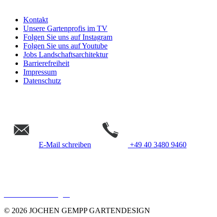
Kontakt
Unsere Gartenprofis im TV
Folgen Sie uns auf Instagram
Folgen Sie uns auf Youtube
Jobs Landschaftsarchitektur
Barrierefreiheit
Impressum
Datenschutz
E-Mail schreiben
+49 40 3480 9460
Gempp Gartendesign &
Landschaftsarchitektur Hamburg
Cookie Einstellungen
© 2026 JOCHEN GEMPP GARTENDESIGN