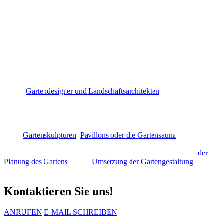
Gartenbeleuchtung, Gartenleuchten Lichtplanung
EXKLUSIVE GARTEN­LEUCHTEN
PROFESSIONELLE PLANUNG UND
GESTALTUNG VON EINDRUCKS­
VOLLEN GARTEN­BELEUCHTUNGEN
Mit einer gut inszinierten Gartenbeleuchtung lassen
unsere
Gartendesigner und Landschaftsarchitekten
bei der
Gestaltung der Gärten faszinierende Wasserspiegelungen auf
Gartenteichen, Schwimmteichen und Swimming­pools entstehen,
einzelne Solitärgehölze werden eindrucksvoll in Szene gesetzt und
Licht- und Schattenspiele begeistern an Fassaden und Wänden.
Auch
Gartenskulpturen
,
Pavillons oder die Gartensauna
werden mit
dem richtig geplanten Gartenlicht zum Blickfang im Garten.
Deshalb spielt bei uns die Beleuchtung der Gartenanlagen von
der
Planung des Gartens
bis zur
Umsetzung der Gartengestaltung
eine
wichtige Rolle.
Kontaktieren Sie uns!
ANRUFEN
E-MAIL SCHREIBEN