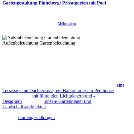
Gartengestaltung Pinneberg: Privatgarten mit Pool
Mehr laden
Das richtige Licht im
Garten
Außenbeleuchtung Gartenbeleuchtung
Gartenleuchten, Aussenleuchten und
Gartenlicht
Mit einer gut geplanten Licht- und Beleuchtungsgestaltung im
Garten und den richtigen Tipps und Tricks verbindet man Haus und
Garten zu einem grossen Wohnraum. Egal ob es ein Garten,
eine
Terrasse, eine Dachterrasse, ein Balkon oder ein Penthouse
ist.
In Kooperation
mit führenden Lichtplanern und -
Designern
entwickeln
unsere Gartenplaner und
Landschaftsarchitekten
ein Lichtkonzept das auf jedes einzelne
Element im Garten abgestimmt ist. Somit erschaffen wir bei
unseren
Gartengestaltungen
eine angenehme Atmosphäre,
faszinierende Kulissen und spannende Blickfänge in den Gärten
unserer Kunden. Tolle Effekte und eine optische Vergrösserung des
Wohnraumes lassen sich dabei mit entsprechenden Gartenleuchten