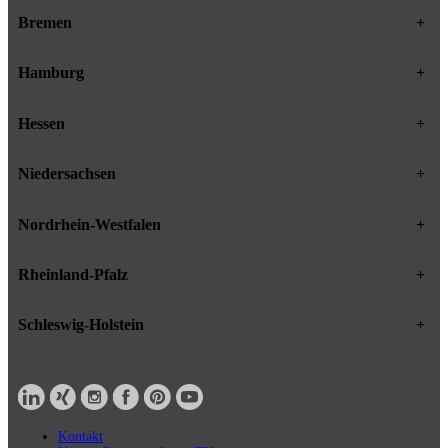
Bremen
+
Hamburg
+
Hessen
+
Niedersachsen
+
Nordrhein-Westfalen
+
Rheinland-Pfalz
+
Schleswig-Holstein
+
Kontakt