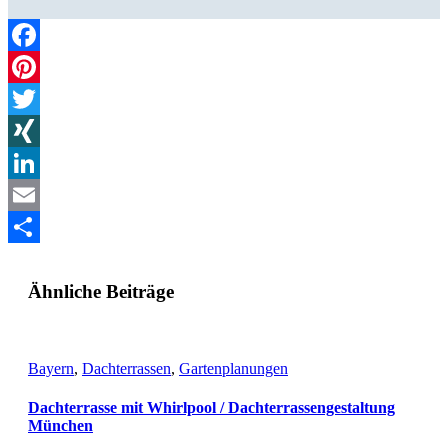
Facebook
Pinterest
Twitter
XING
LinkedIn
Email
Teilen
Ähnliche Beiträge
Bayern
,
Dachterrassen
,
Gartenplanungen
Dachterrasse mit Whirlpool / Dachterrassengestaltung
München