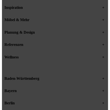
Inspiration
+
Möbel & Mehr
+
Planung & Design
+
Referenzen
+
Wellness
+
Baden-Württemberg
+
Bayern
+
Berlin
+