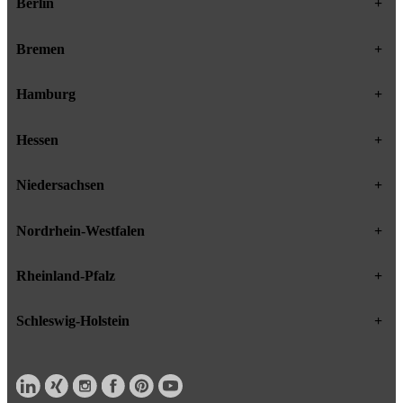
Berlin
+
Bremen
+
Hamburg
+
Hessen
+
Niedersachsen
+
Nordrhein-Westfalen
+
Rheinland-Pfalz
+
Schleswig-Holstein
+