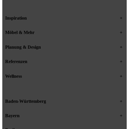
Inspiration
+
Möbel & Mehr
+
Planung & Design
+
Referenzen
+
Wellness
+
Baden-Württemberg
+
Bayern
+